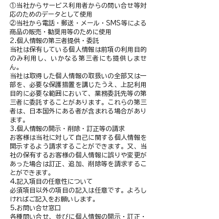
①当社からサービス利用者からの問い合せ等対
応のためのデータとして使用
②当社から電話・郵送・メール・SMS等による
商品の販売・勧奨用等のために使用
2.個人情報の第三者提供・委託
当社は保有している個人情報は前項の利用目的
のみ利用し、いかなる第三者にも提供しませ
ん。
当社は取得した個人情報の取扱いの全部又は一
部を、必要な保護措置を講じたうえ、上記利用
目的に必要な範囲において、業務委託先等の第
三者に委託することがあります。これらの第三
者は、日本国外にある者が含まれる場合があり
ます。
3.個人情報の開示・削除・訂正等の請求
お客様は当社に対して自己に関する個人情報を
開示するよう請求することができます。又、当
社の保有するお客様の個人情報に誤りや変更が
あった場合は訂正、追加、削除等を請求するこ
とができます。
4.記入項目の任意性について
必須項目以外の項目の記入は任意です。よろし
ければご記入をお願いします。
5.お問い合せ窓口
各種問い合せ、並びに個人情報の開示・訂正・