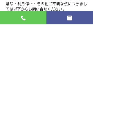
削除・利用停止・その他ご不明な点につきまし
ては以下からお問い合せください。
ワタナベ消毒
北海道亀田郡七飯町字鳴川町330
TEL：090-9755-5405
株式会社ワタナベ企画
TEL：090-9755-5405
お問い合わせフォーム
FAX：0138-65-4754
北海道亀田郡七飯町字鳴川町330
© 2026 All rights reserved.
株式会社ワ
タナベ企画